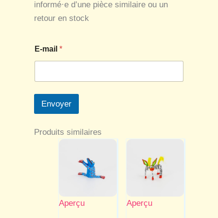
informé·e d’une pièce similaire ou un
retour en stock
E
E-mail
*
-
m
a
i
l
Envoyer
Produits similaires
Aperçu
Aperçu