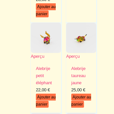
prix
prix
Ajouter au
initial
actuel
panier
était :
est :
30,00 €.
28,00 €.
Aperçu
Aperçu
Alebrije
Alebrije
petit
taureau
éléphant
jaune
22,00
€
25,00
€
Ajouter au
Ajouter au
panier
panier