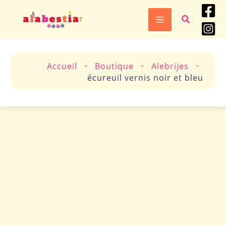
Aller
Recherche
au
contenu
-
-
-
Accueil
Boutique
Alebrijes
écureuil vernis noir et bleu