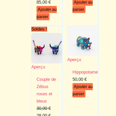
85,00
€
Ajouter au
Ajouter au
panier
panier
Soldes !
Aperçu
Aperçu
Hippopotame
Couple de
50,00
€
Zébus
Ajouter au
roses et
panier
bleus
30,00
€
Le
Le
28,00
€